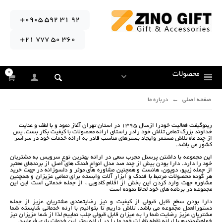
+0905 592 31 92
+21 777 50 360
0
محصولات
صفحه اصلی
درباره ما
رینوگیفت فعاليت خودرا ازسال 1395 در استان تهران آغاز نمود و با لطف و عنايت
خداوند بزرگ تمامي تلاش خود رادر راستاي ارائه محصولات با كيفيت بكار بست. پس
از چند ماه تلاش مستمر وايجاد بسترهاي مناسب قادر به ارائه خدمات خود در سراسر
كشور مي باشد.
اين مجموعه با داشتن پرسنل مجرب سعي در ارائه بهترين نوع سرويس به مشتريان
خود را دارد. دارا بودن بيش از چند صد مدل انواع فندک های اصل از برندهای معتبر
از جمله زیپو، دوپون، هانست و همچنين مشاوره هاي موثر و دلسوزانه در جهت خريد
هر گونه محصولات مرتبط با فندک و ابزار آلات وابسته براي تمامي عزيزان و همچنین
مشاوره جهت وارد کردن این بخش از اقلام کادویی ، از جمله خدماتي است اين اين
مجموعه در برنامه هاي خود لحاظ نموده است
دارا بودن سطح قابل قبولي از كيفيت و نيز رضايتمندي مشتريان عزيز از جمله
دستورالعمل مجموعه مي باشد. تلاش داريم تا بتوانيم با ارئه خدماتي شايسته شما
مشتريان عزيز رضايت شما را به ميزان قابل قبولي جلب نماييم لذا از شما عزيزان نيز
خواهشمنديم با ارائه نقطه نظرات خود ما را در ارائه بهتر اين خدمات ياري فرماييد.