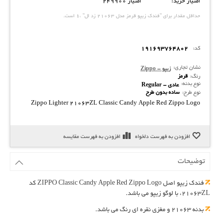
امتیاز خرید:
امتیاز 249900
حداقل مقدار برای "فندک زیپو قرمز مدل 21063 زد ال" ،
1
است.
کد:
191693764802
نشان تجاری:
زیپو - Zippo
رنگ:
قرمز
نوع بدنه:
عادی - Regular
نوع طرح:
ساده بدون طرح
Zippo Lighter 21063ZL Classic Candy Apple Red Zippo Logo
افزودن به فهرست دلخواه
افزودن به فهرست مقایسه
توضیحات
فندک زیپو اصل ZIPPO Classic Candy Apple Red Zippo Logo کد
21063ZL، با لوگو زیپو می باشد.
بدنه ۲۱۰۶۳ و مغزی نقره ای رنگ می باشد.