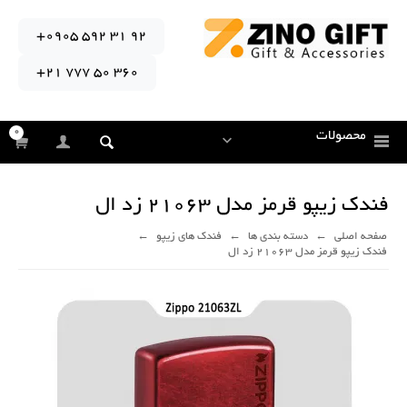
+0905 592 31 92
+21 777 50 360
0
محصولات
فندک زیپو قرمز مدل 21063 زد ال
صفحه اصلی
دسته بندی ها
فندک های زیپو
فندک زیپو قرمز مدل 21063 زد ال