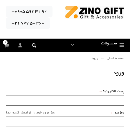
+0905 592 31 92
+21 777 50 360
0
محصولات
صفحه اصلی
ورود
ورود
پست الکترونیک
رمزعبور
رمز ورود خود را فراموش کرده اید؟